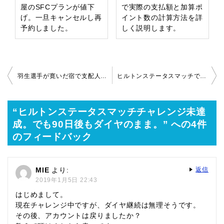
屋のSFCプランが値下
で実際の支払額と加算ポ
げ。一旦キャンセルし再
イント数の計算方法を詳
予約しました。
しく説明します。
投
羽生選手が寛いだ宿で支配人からお部屋を教えてもらいました。
ヒルトンステータスマッチでのチャレンジは必要？オナーズカードと比べてみます。
稿
ナ
ビ
“ヒルトンステータスマッチチャレンジ未達
ゲ
成。でも90日後もダイヤのまま。” への4件
ー
のフィードバック
シ
ョ
MIE
より:
返信
ン
2019年1月5日 22:43
はじめまして。
現在チャレンジ中ですが、ダイヤ継続は無理そうです。
その後、アカウントは戻りましたか？