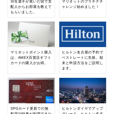
羽生選手が寛いだ宿で支
マリオットのプラチナチ
配人からお部屋を教えて
ャレンジ始めました！
もらいました。
マリオットポイント購入
ヒルトン名古屋の予約で
は、AMEX百貨店ギフト
ベストレートに失敗。顛
カードの購入がお得。
末と申請方法をご説明し
ます。
SPGカード更新での無
ヒルトンダイヤでアップ
料宿泊特典が利用できな
グレード。ヒルトン名古