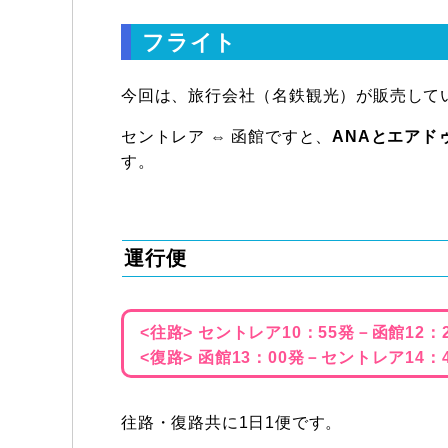
フライト
今回は、旅行会社（名鉄観光）が販売して
セントレア ⇔ 函館ですと、
ANAとエアド
す。
運行便
<往路> セントレア10：55発－函館12：2
<復路> 函館13：00発－セントレア14：4
往路・復路共に1日1便です。