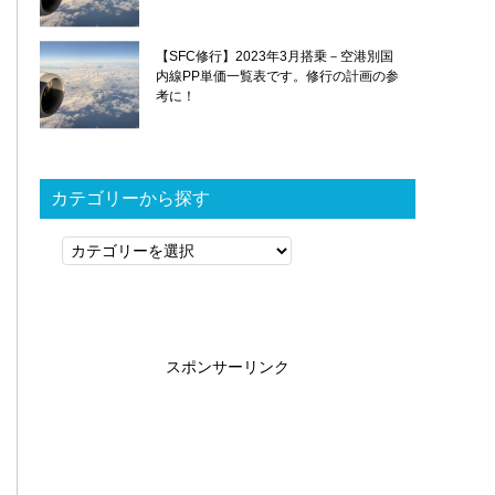
【SFC修行】2023年3月搭乗－空港別国
内線PP単価一覧表です。修行の計画の参
考に！
カテゴリーから探す
カ
テ
ゴ
リ
ー
スポンサーリンク
か
ら
探
す