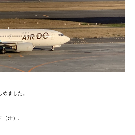
しめました。
。
す（汗）。