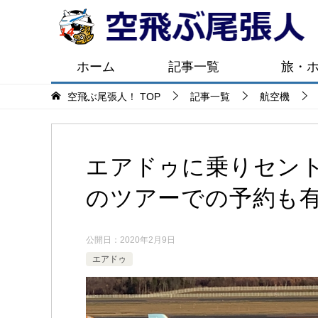
ホーム
記事一覧
旅・
空飛ぶ尾張人！
TOP
記事一覧
航空機
エアドゥに乗りセン
のツアーでの予約も
公開日：
2020年2月9日
エアドゥ